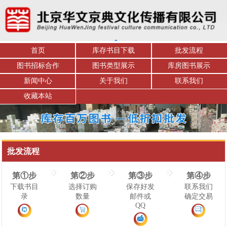
首页
库存书目下载
批发流程
图书招标合作
图书类型展示
库房图书展示
新闻中心
关于我们
联系我们
收藏本站
批发流程
第①步
第②步
第③步
第④步
下载书目
选择订购
保存好发
联系我们
录
数量
邮件或
确定交易
QQ