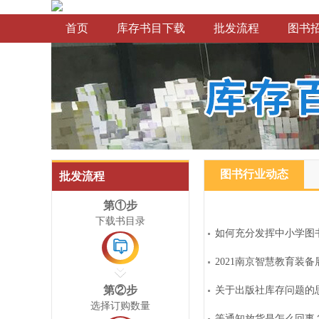
首页
库存书目下载
批发流程
图书
图书行业动态
批发流程
第①步
下载书目录
如何充分发挥中小学图
2021南京智慧教育装
第②步
关于出版社库存问题的
选择订购数量
等通知放货是怎么回事